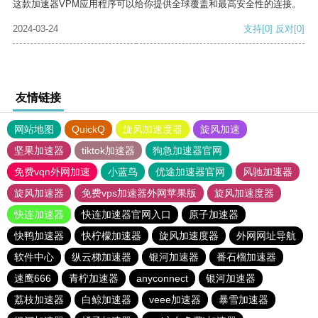
这款加速器VPM应用程序可以给你提供全球覆盖和最高安全性的连接。
2024-03-24
支持
[0]
反对
[0]
友情链接
网站地图
QuickQ
旋风加速度器
旋风加速
坚果加速器
tiktok加速器
狗急加速器官网
免费vqn外网加速
小蓝鸟
优途加速器官网
风驰加速器
旋风加速器
免费vps加速器外网苹果版
旋风加速度器
快连加速器
快连加速器官网入口
原子加速器
快鸭加速器
快柠檬加速器
旋风加速度器
外网网址导航
软件中心
纵云梯加速器
银河加速器
番石榴加速器
速鹰666
青柠加速器
anyconnect
银河加速器
荔枝加速器
白鲸加速器
veee加速器
暴雪加速器