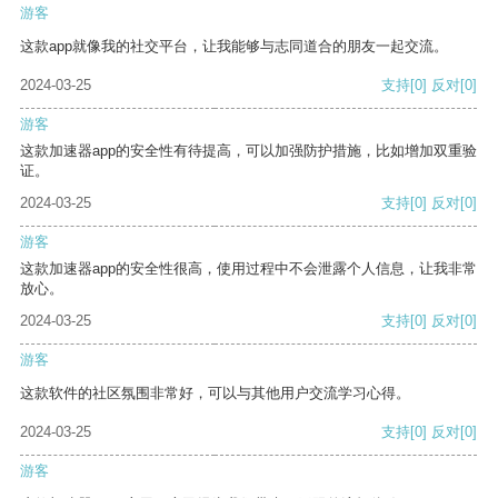
游客
这款app就像我的社交平台，让我能够与志同道合的朋友一起交流。
2024-03-25
支持
[0]
反对
[0]
游客
这款加速器app的安全性有待提高，可以加强防护措施，比如增加双重验
证。
2024-03-25
支持
[0]
反对
[0]
游客
这款加速器app的安全性很高，使用过程中不会泄露个人信息，让我非常
放心。
2024-03-25
支持
[0]
反对
[0]
游客
这款软件的社区氛围非常好，可以与其他用户交流学习心得。
2024-03-25
支持
[0]
反对
[0]
游客