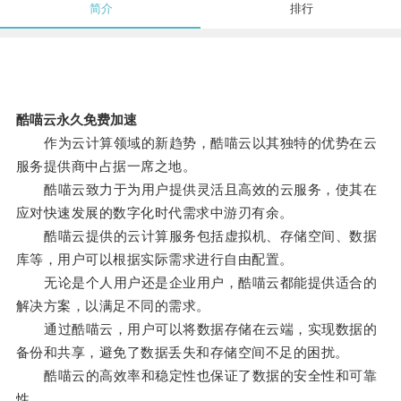
简介
排行
酷喵云永久免费加速
作为云计算领域的新趋势，酷喵云以其独特的优势在云
服务提供商中占据一席之地。
酷喵云致力于为用户提供灵活且高效的云服务，使其在
应对快速发展的数字化时代需求中游刃有余。
酷喵云提供的云计算服务包括虚拟机、存储空间、数据
库等，用户可以根据实际需求进行自由配置。
无论是个人用户还是企业用户，酷喵云都能提供适合的
解决方案，以满足不同的需求。
通过酷喵云，用户可以将数据存储在云端，实现数据的
备份和共享，避免了数据丢失和存储空间不足的困扰。
酷喵云的高效率和稳定性也保证了数据的安全性和可靠
性。