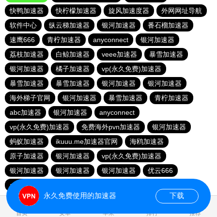
快鸭加速器
快柠檬加速器
旋风加速度器
外网网址导航
软件中心
纵云梯加速器
银河加速器
番石榴加速器
速鹰666
青柠加速器
anyconnect
银河加速器
荔枝加速器
白鲸加速器
veee加速器
暴雪加速器
银河加速器
橘子加速器
vp(永久免费)加速器
暴雪加速器
暴雪加速器
银河加速器
银河加速器
海外梯子官网
银河加速器
暴雪加速器
青柠加速器
abc加速器
银河加速器
anyconnect
vp(永久免费)加速器
免费海外pvn加速器
银河加速器
蚂蚁加速器
ikuuu.me加速器官网
海鸥加速器
原子加速器
银河加速器
vp(永久免费)加速器
银河加速器
银河加速器
银河加速器
优云666
anyconnect
hammer加速器
anyconnect
永久免费使用的加速器
下载
1.957851s
首页
安卓
苹果
排行
推荐