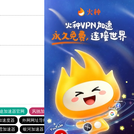
支持
[0]
反对
[0]
支持
[0]
反对
[0]
支持
[0]
反对
[0]
途加速器官网
风驰加速器
旋风加速器
加速度器
外网网址导航
软件中心
纵云梯加速器
雪加速器
银河加速器
橘子加速器
vp(永久免费)加速器