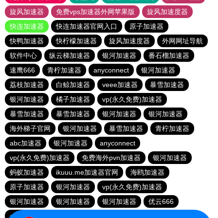
旋风加速器
免费vps加速器外网苹果版
旋风加速度器
快连加速器
快连加速器官网入口
原子加速器
快鸭加速器
快柠檬加速器
旋风加速度器
外网网址导航
软件中心
纵云梯加速器
银河加速器
番石榴加速器
速鹰666
青柠加速器
anyconnect
银河加速器
荔枝加速器
白鲸加速器
veee加速器
暴雪加速器
银河加速器
橘子加速器
vp(永久免费)加速器
暴雪加速器
暴雪加速器
银河加速器
银河加速器
海外梯子官网
银河加速器
暴雪加速器
青柠加速器
abc加速器
银河加速器
anyconnect
vp(永久免费)加速器
免费海外pvn加速器
银河加速器
蚂蚁加速器
ikuuu.me加速器官网
海鸥加速器
原子加速器
银河加速器
vp(永久免费)加速器
银河加速器
银河加速器
银河加速器
优云666
anyconnect
hammer加速器
anyconnect