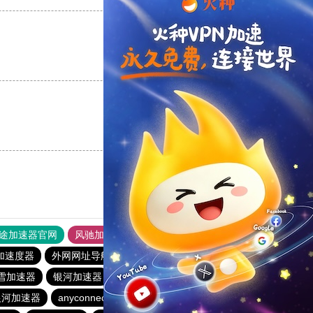
支持
[0]
反对
[0]
支持
[0]
反对
[0]
途加速器官网
风驰加速器
旋风加速器
加速度器
外网网址导航
软件中心
纵云梯加速器
雪加速器
银河加速器
橘子加速器
vp(永久免费)加速器
银河加速器
anyconnect
vp(永久免费)加速器