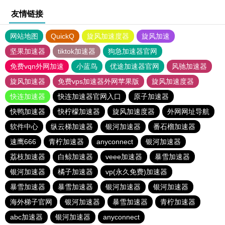
友情链接
网站地图
QuickQ
旋风加速度器
旋风加速
坚果加速器
tiktok加速器
狗急加速器官网
免费vqn外网加速
小蓝鸟
优途加速器官网
风驰加速器
旋风加速器
免费vps加速器外网苹果版
旋风加速度器
快连加速器
快连加速器官网入口
原子加速器
快鸭加速器
快柠檬加速器
旋风加速度器
外网网址导航
软件中心
纵云梯加速器
银河加速器
番石榴加速器
速鹰666
青柠加速器
anyconnect
银河加速器
荔枝加速器
白鲸加速器
veee加速器
暴雪加速器
银河加速器
橘子加速器
vp(永久免费)加速器
暴雪加速器
暴雪加速器
银河加速器
银河加速器
海外梯子官网
银河加速器
暴雪加速器
青柠加速器
abc加速器
银河加速器
anyconnect