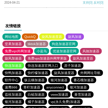
2024-04-21
支持
[0]
反对
[0]
友情链接
网站地图
QuickQ
旋风加速度器
旋风加速
坚果加速器
tiktok加速器
狗急加速器官网
免费vqn外网加速
小蓝鸟
优途加速器官网
风驰加速器
旋风加速器
免费vps加速器外网苹果版
旋风加速度器
快连加速器
快连加速器官网入口
原子加速器
快鸭加速器
快柠檬加速器
旋风加速度器
外网网址导航
软件中心
纵云梯加速器
银河加速器
番石榴加速器
速鹰666
青柠加速器
anyconnect
银河加速器
荔枝加速器
白鲸加速器
veee加速器
暴雪加速器
银河加速器
橘子加速器
vp(永久免费)加速器