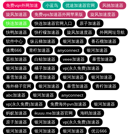
免费vqn外网加速
小蓝鸟
优途加速器官网
风驰加速器
旋风加速器
免费vps加速器外网苹果版
旋风加速度器
快连加速器
快连加速器官网入口
原子加速器
快鸭加速器
快柠檬加速器
旋风加速度器
外网网址导航
软件中心
纵云梯加速器
银河加速器
番石榴加速器
速鹰666
青柠加速器
anyconnect
银河加速器
荔枝加速器
白鲸加速器
veee加速器
暴雪加速器
银河加速器
橘子加速器
vp(永久免费)加速器
暴雪加速器
暴雪加速器
银河加速器
银河加速器
海外梯子官网
银河加速器
暴雪加速器
青柠加速器
abc加速器
银河加速器
anyconnect
vp(永久免费)加速器
免费海外pvn加速器
银河加速器
蚂蚁加速器
ikuuu.me加速器官网
海鸥加速器
原子加速器
银河加速器
vp(永久免费)加速器
银河加速器
银河加速器
银河加速器
优云666