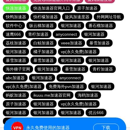
快连加速器
快连加速器官网入口
原子加速器
快鸭加速器
快柠檬加速器
旋风加速度器
外网网址导航
软件中心
纵云梯加速器
银河加速器
番石榴加速器
速鹰666
青柠加速器
anyconnect
银河加速器
荔枝加速器
白鲸加速器
veee加速器
暴雪加速器
银河加速器
橘子加速器
vp(永久免费)加速器
暴雪加速器
暴雪加速器
银河加速器
银河加速器
海外梯子官网
银河加速器
暴雪加速器
青柠加速器
abc加速器
银河加速器
anyconnect
vp(永久免费)加速器
免费海外pvn加速器
银河加速器
蚂蚁加速器
ikuuu.me加速器官网
海鸥加速器
原子加速器
银河加速器
vp(永久免费)加速器
银河加速器
银河加速器
银河加速器
优云666
anyconnect
hammer加速器
anyconnect
永久免费使用的加速器
下载