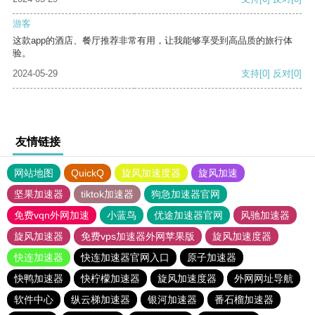
游客
这款app的酒店、餐厅推荐非常有用，让我能够享受到高品质的旅行体
验。
2024-05-29
支持
[0]
反对
[0]
友情链接
网站地图
QuickQ
旋风加速度器
旋风加速
坚果加速器
tiktok加速器
狗急加速器官网
免费vqn外网加速
小蓝鸟
优途加速器官网
风驰加速器
旋风加速器
免费vps加速器外网苹果版
旋风加速度器
快连加速器
快连加速器官网入口
原子加速器
快鸭加速器
快柠檬加速器
旋风加速度器
外网网址导航
软件中心
纵云梯加速器
银河加速器
番石榴加速器