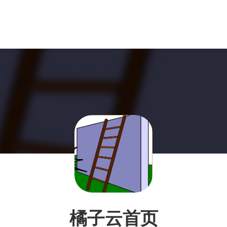
橘子云首页