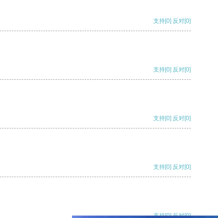
支持
[0]
反对
[0]
支持
[0]
反对
[0]
支持
[0]
反对
[0]
支持
[0]
反对
[0]
支持
[0]
反对
[0]