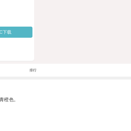
PC下载
排行
青橙色。