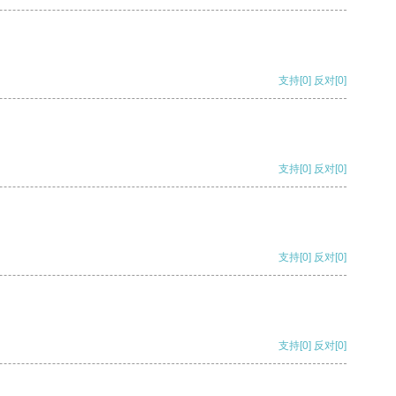
支持
[0]
反对
[0]
支持
[0]
反对
[0]
支持
[0]
反对
[0]
支持
[0]
反对
[0]