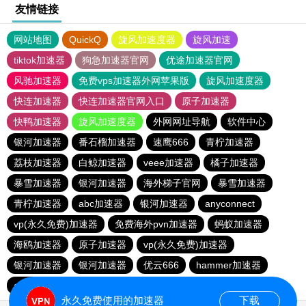
友情链接
网站地图
QuickQ
旋风加速度器
旋风加速
tiktok加速器
狗急加速器官网
优途加速器官网
风驰加速器
免费vps加速器外网苹果版
旋风加速度器
快连加速器
快连加速器官网入口
原子加速器
快鸭加速器
旋风加速度器
外网网址导航
软件中心
银河加速器
番石榴加速器
速鹰666
青柠加速器
荔枝加速器
白鲸加速器
veee加速器
橘子加速器
暴雪加速器
银河加速器
海外梯子官网
暴雪加速器
青柠加速器
abc加速器
银河加速器
anyconnect
vp(永久免费)加速器
免费海外pvn加速器
蚂蚁加速器
海鸥加速器
原子加速器
vp(永久免费)加速器
银河加速器
银河加速器
优云666
hammer加速器
anyconnect
永久免费使用的加速器
下载