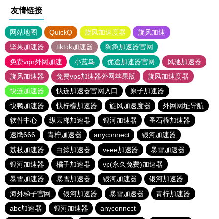
友情链接
网站地图
QuickQ
旋风加速度器
旋风加速
坚果加速器
tiktok加速器
狗急加速器官网
免费vqn外网加速
小蓝鸟
优途加速器官网
风驰加速器
旋风加速器
免费vps加速器外网苹果版
旋风加速度器
快连加速器
快连加速器官网入口
原子加速器
快鸭加速器
快柠檬加速器
旋风加速度器
外网网址导航
软件中心
纵云梯加速器
银河加速器
番石榴加速器
速鹰666
青柠加速器
anyconnect
银河加速器
荔枝加速器
白鲸加速器
veee加速器
暴雪加速器
银河加速器
橘子加速器
vp(永久免费)加速器
暴雪加速器
暴雪加速器
银河加速器
银河加速器
海外梯子官网
银河加速器
暴雪加速器
青柠加速器
abc加速器
银河加速器
anyconnect